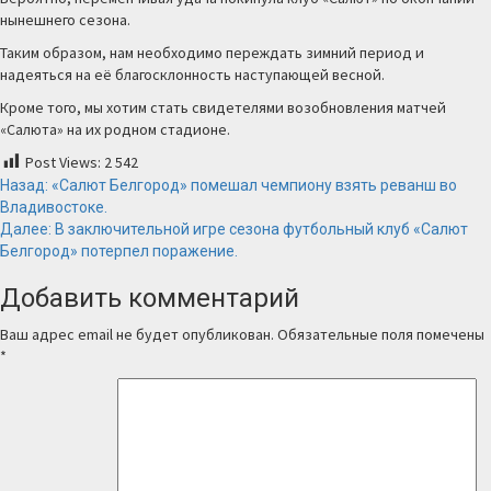
нынешнего сезона.
Таким образом, нам необходимо переждать зимний период и
надеяться на её благосклонность наступающей весной.
Кроме того, мы хотим стать свидетелями возобновления матчей
«Салюта» на их родном стадионе.
Post Views:
2 542
Продолжить
Назад:
«Салют Белгород» помешал чемпиону взять реванш во
Владивостоке.
чтение
Далее:
В заключительной игре сезона футбольный клуб «Салют
Белгород» потерпел поражение.
Добавить комментарий
Ваш адрес email не будет опубликован.
Обязательные поля помечены
*