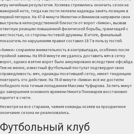
игру ничейным результатом. Хозяева стремились окончить сезон на
мажорной ноте, тогда как гости лелеяли надежды занять позицию в
первой пятерке. На 47-й минуте Милютин и Винников направили свои
выстрелы в непосредственной близости от ворот «Химок», вызвав
ответную реакцию повышенной физической борьбы, граничащей с
жесткостью, со стороны гостевой дружины. В итоге, финальный
показатель по нарушениям правил составил 18:7 в пользу гостей.
«Химки» сохраняли внимательность в контрвыпадах, особенно после
тройной замены. На 69-й минуте им удалось доставить мяч в сетку
ворот, однако взятие ворот было аннулировано вследствие офсайда.
Тем не менее, известный футбольный постулат подтвердил свою
справедливость: мяч, однажды посетивший сетку, имеет тенденцию
повторить это действие. На 78-й минуте «Химки» всё же достигли
победного гола точным попаданием Максима Чуфырова. За пять минут
до завершения основного времени Никита Пономарев восстановил
паритет в счете.
Несмотря на все старания, чаяния команды хозяев на праздничное
окончание сезона не реализовались.
Футбольный клуб