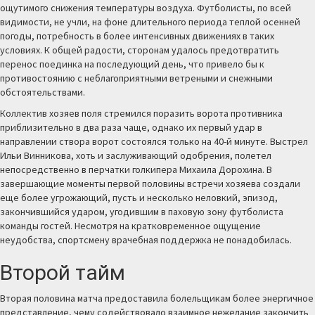
ощутимого снижения температуры воздуха. Футболисты, по всей
видимости, не учли, на фоне длительного периода теплой осенней
погоды, потребность в более интенсивных движениях в таких
условиях. К общей радости, сторонам удалось предотвратить
перенос поединка на последующий день, что привело бы к
противостоянию с неблагоприятными ветреными и снежными
обстоятельствами.
Коллектив хозяев поля стремился поразить ворота противника
приблизительно в два раза чаще, однако их первый удар в
направлении створа ворот состоялся только на 40-й минуте. Выстрел
Ильи Винникова, хоть и заслуживающий одобрения, полетел
непосредственно в перчатки голкипера Михаила Дорохина. В
завершающие моменты первой половины встречи хозяева создали
еще более угрожающий, пусть и несколько неловкий, эпизод,
закончившийся ударом, угодившим в паховую зону футболиста
команды гостей. Несмотря на кратковременное ощущение
неудобства, спортсмену врачебная поддержка не понадобилась.
Второй тайм
Вторая половина матча предоставила болельщикам более энергичное
представление, чему содействовало взаимное нежелание закончить