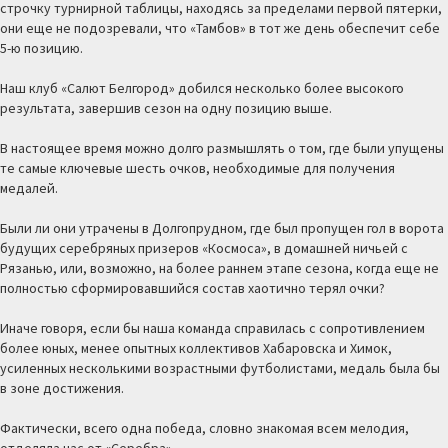
строчку турнирной таблицы, находясь за пределами первой пятерки,
они еще не подозревали, что «Тамбов» в тот же день обеспечит себе
5-ю позицию.
Наш клуб «Салют Белгород» добился несколько более высокого
результата, завершив сезон на одну позицию выше.
В настоящее время можно долго размышлять о том, где были упущены
те самые ключевые шесть очков, необходимые для получения
медалей.
Были ли они утрачены в Долгопрудном, где был пропущен гол в ворота
будущих серебряных призеров «Космоса», в домашней ничьей с
Рязанью, или, возможно, на более раннем этапе сезона, когда еще не
полностью сформировавшийся состав хаотично терял очки?
Иначе говоря, если бы наша команда справилась с сопротивлением
более юных, менее опытных коллективов Хабаровска и Химок,
усиленных несколькими возрастными футболистами, медаль была бы
в зоне достижения.
Фактически, всего одна победа, словно знакомая всем мелодия,
отделяла нас от «Серебра».